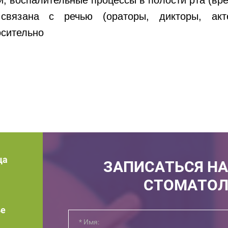
й, воспалительные процессы в полости рта (вр
вязана с речью (ораторы, дикторы, акт
осительно
ца
ЗАПИСАТЬСЯ НА
СТОМАТОЛ
ье