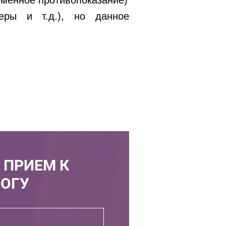
еменное противопоказание)
еры и т.д.), но данное
 ПРИЕМ К
ОГУ