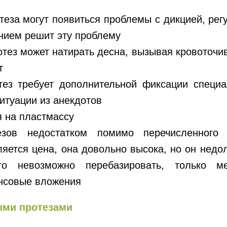
теза могут появиться проблемы с дикцией, рег
нием решит эту проблему
тез может натирать десна, вызывая кровоточив
т
ез требует дополнительной фиксации специ
итуации из анекдотов
я на пластмассу
зов недостатком помимо перечисленного 
ляется цена, она довольно высока, но он недо
го невозможно перебазировать, только 
нсовые вложения
ыми протезами