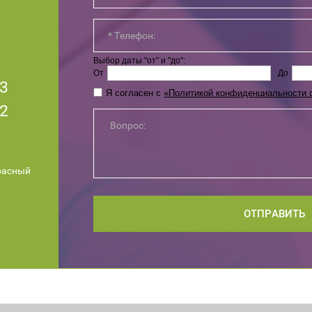
Выбор даты "от" и "до":
От
До
63
Я согласен с
«Политикой конфиденциальности 
52
Красный
ОТПРАВИТЬ