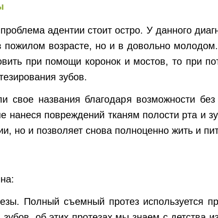
ы
 проблема адентии стоит остро. У данного диагн
в пожилом возрасте, но и в довольно молодом.
овить при помощи коронок и мостов, то при по
тезирования зубов.
и свое названия благодаря возможности без
не нанеся повреждений тканям полости рта и зу
ии, но и позволяет снова полноценно жить и пит
на:
зы. Полный съемный протез используется при
 зубов, об этих протезах мы знаем с детства 