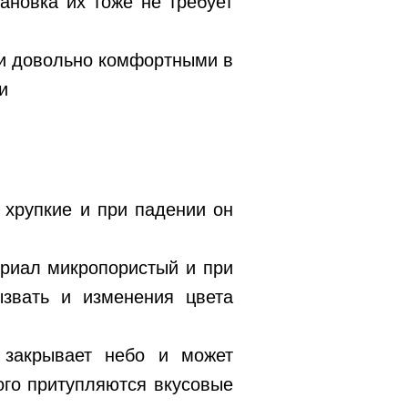
ановка их тоже не требует
 и довольно комфортными в
и
 хрупкие и при падении он
ериал микропористый и при
ызвать и изменения цвета
 закрывает небо и может
ого притупляются вкусовые